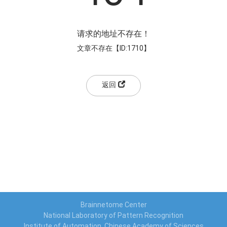
请求的地址不存在！
文章不存在【ID:1710】
返回
Brainnetome Center
National Laboratory of Pattern Recognition
Institute of Automation, Chinese Academy of Sciences